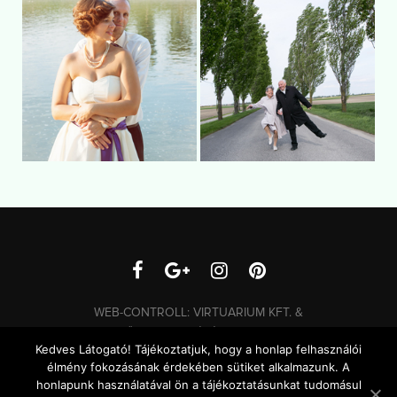
WEB-CONTROLL:
VIRTUARIUM KFT.
&
KERESŐOPTIMALIZÁLÁS
| MINDEN JOG
Kedves Látogató! Tájékoztatjuk, hogy a honlap felhasználói
FENNTARTVA.
élmény fokozásának érdekében sütiket alkalmazunk. A
IMPRESSZUM
|
ADATVÉDELEM
|
LINKEK
|
JAVASOLT
honlapunk használatával ön a tájékoztatásunkat tudomásul